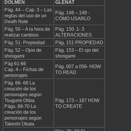
DOLMEN
GLÉNAT
Pág. 44 – Cap. 3 – Las
Pág. 148 – 149 -
reglas del uso de un
CÓMO USARLO
Death Note
Pág. 50 – A la hora de
Pág. 150. 1- 3
realizar cambios
ALTERACIONES
Pág. 51- Propiedad
Pág. 151 PROPIEDAD
Pág. 52 – Ojos de
Pág. 153 – El ojo del
shinigami
shinigami
Pág 61-66
Pág. 007 a 056- HOW
Cap. 4 – Fichas de
TO READ
personajes
Pág. 66- 68 La
creación de los
personajes según
Tsugumi Ohba
Pág. 173 – 187 HOW
Págs. 68-70 La
TO CREATE
creación de los
personajes según
Takeshi Obata